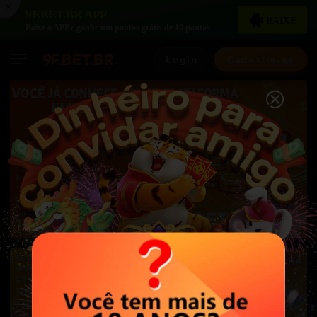
9F.BET.BR APP
BAIXE
Baixe o APP e ganhe um pontos grátis de 10 pontos
Login
Cadastre-se